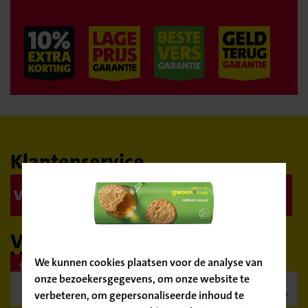
Verkuijlstraat 11
Bussum
Bekijk winkel
Boekweitplein 1
Den Bosch
Bekijk winkel
Gruttostraat 21
Klantenservice
Veelgestelde vragen
Contact
Didam
Bevestig
Bekijk winkel
Spoorstraat 15
je locatie
Volg ons op social media
Vind een Nettorama
We kunnen cookies plaatsen voor de analyse van
Dongen
onze bezoekersgegevens, om onze website te
Bekijk winkel

verbeteren, om gepersonaliseerde inhoud te
Kanaalstraat 115