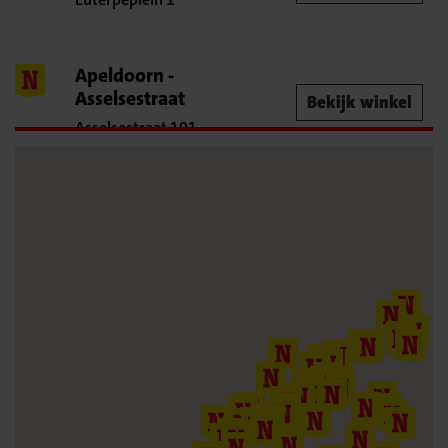
Apeldoorn -
Asselsestraat
Bekijk winkel
Asselsestraat 101
Apeldoorn -
Mercatorplein
Bekijk winkel
Mercatorplein 61
Baarn
Bekijk winkel
Reigerstraat 8
Bergen op Zoom