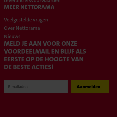
Leveranciersvoorwaarden
MEER NETTORAMA
Elburg
Bekijk winkel
Vooronder 14
Veelgestelde vragen
Over Nettorama
Emmen Bargeres
Nieuws
Bekijk winkel
MELD JE AAN VOOR ONZE
Alerderbrink 8
VOORDEELMAIL EN BLIJF ALS
EERSTE OP DE HOOGTE VAN
Emmen Centrum
DE BESTE ACTIES!
Bekijk winkel
Noordbargerstraat 5
Aanmelden
Emmer-Compascuum
Bekijk winkel
Runde Noordzijde 101