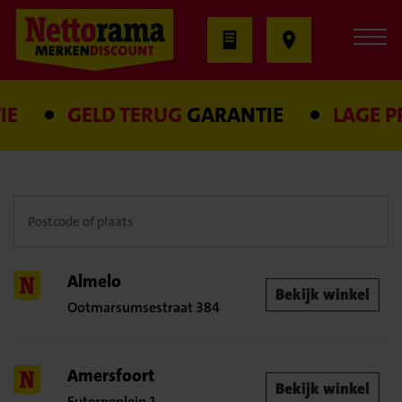
E
GELD TERUG
GARANTIE
LAGE PRI
Almelo
Bekijk winkel
Ootmarsumsestraat 384
Amersfoort
Bekijk winkel
Euterpeplein 1