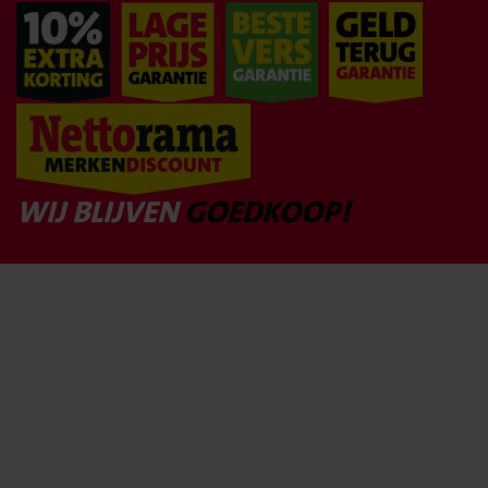
Enschede
Bekijk winkel
Spaansland 15
Ermelo
Bekijk winkel
Herderlaan 10
WIJ BLIJVEN
GOEDKOOP!
Geldrop
Bekijk winkel
Heuvel 78
Gemert
Bekijk winkel
Elisabethplaats 58
Gendt
Bekijk winkel