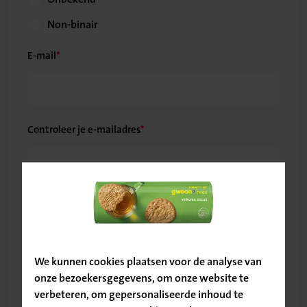
Non-binair
E-mail
Controleer je e-mailadres
Telefoonnummer
Bevestig
je locatie
We kunnen cookies plaatsen voor de analyse van
Land
onze bezoekersgegevens, om onze website te
verbeteren, om gepersonaliseerde inhoud te