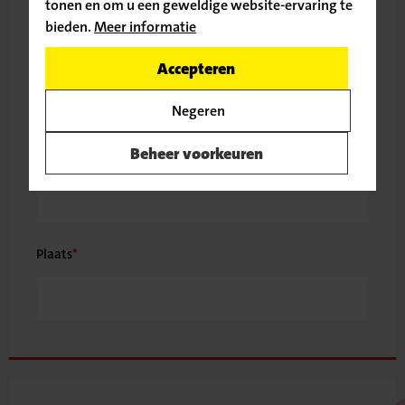
tonen en om u een geweldige website-ervaring te
bieden.
Meer informatie
Ga door naar de vacature
Postcode
Huisnummer
Toev. huisnr.
Accepteren
Terug naar
Negeren
vacatureoverzicht
Beheer voorkeuren
Straat
Plaats