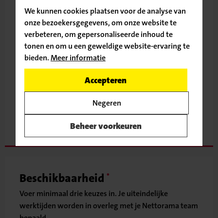
We kunnen cookies plaatsen voor de analyse van
onze bezoekersgegevens, om onze website te
verbeteren, om gepersonaliseerde inhoud te
Straat
tonen en om u een geweldige website-ervaring te
bieden.
Meer informatie
Ga door naar de vacature
Accepteren
Plaats
Terug naar
Negeren
vacatureoverzicht
Beheer voorkeuren
Beschikbaarheid