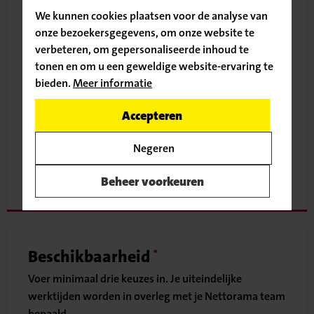
We kunnen cookies plaatsen voor de analyse van
onze bezoekersgegevens, om onze website te
verbeteren, om gepersonaliseerde inhoud te
Straat
tonen en om u een geweldige website-ervaring te
bieden.
Meer informatie
Ga door naar de vacature
Accepteren
Plaats
Terug naar
Negeren
vacatureoverzicht
Beheer voorkeuren
Beschikbaarheid