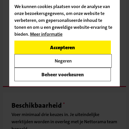
We kunnen cookies plaatsen voor de analyse van
onze bezoekersgegevens, om onze website te
verbeteren, om gepersonaliseerde inhoud te
Straat
tonen en om u een geweldige website-ervaring te
bieden.
Meer informatie
Ga door naar de vacature
Accepteren
Plaats
Terug naar
Negeren
vacatureoverzicht
Beheer voorkeuren
Beschikbaarheid