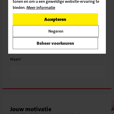
tonen en om u een geweldige website-ervaring te
Postcode
Huisnummer
Toev. huisnr.
bieden.
Meer informatie
Ga door naar de vacature
Accepteren
Terug naar
Negeren
Straat
vacatureoverzicht
Beheer voorkeuren
Plaats
Jouw motivatie