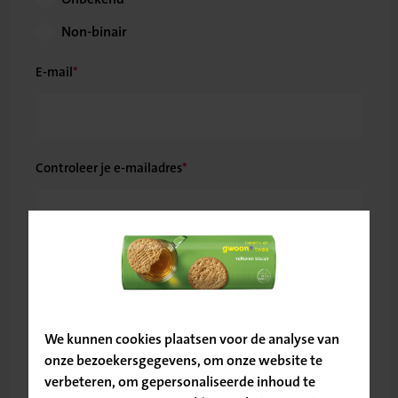
Non-binair
E-mail
Controleer je e-mailadres
Telefoonnummer
Bevestig
je locatie
We kunnen cookies plaatsen voor de analyse van
Land
onze bezoekersgegevens, om onze website te
verbeteren, om gepersonaliseerde inhoud te