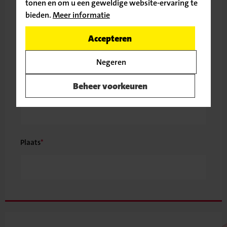
tonen en om u een geweldige website-ervaring te
bieden.
Meer informatie
Ga door naar de vacature
Postcode
Huisnummer
Toev. huisnr.
Accepteren
Terug naar
Negeren
vacatureoverzicht
Beheer voorkeuren
Straat
Plaats