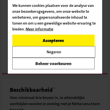
We kunnen cookies plaatsen voor de analyse van
onze bezoekersgegevens, om onze website te
verbeteren, om gepersonaliseerde inhoud te
Straat
tonen en om u een geweldige website-ervaring te
bieden.
Meer informatie
Ga door naar de vacature
Accepteren
Plaats
Terug naar
Negeren
vacatureoverzicht
Beheer voorkeuren
Beschikbaarheid