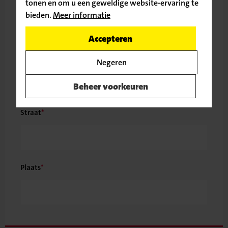
Land
tonen en om u een geweldige website-ervaring te
bieden.
Meer informatie
Ga door naar de vacature
Accepteren
Terug naar
Postcode
Huisnummer
Toev. huisnr.
Negeren
vacatureoverzicht
Beheer voorkeuren
Straat
Plaats