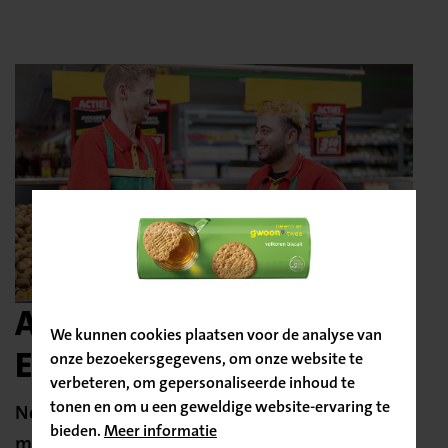
Bevestig
je locatie
Aanbod van Nettorama
We kunnen cookies plaatsen voor de analyse van
Emmen Centrum
onze bezoekersgegevens, om onze website te
verbeteren, om gepersonaliseerde inhoud te
tonen en om u een geweldige website-ervaring te
Nettorama Emmen is een merkendiscounter
bieden.
Meer informatie
met een breed assortiment A-merken voor