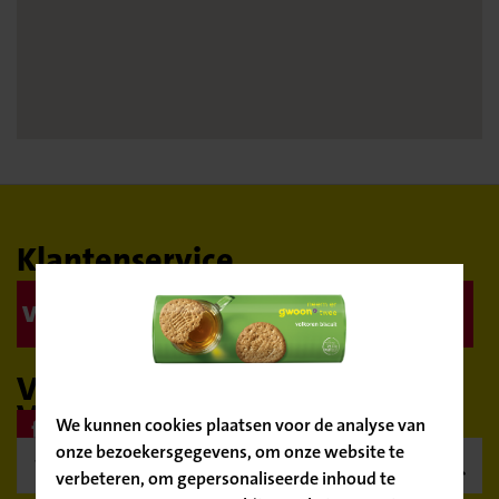
Klantenservice
Veelgestelde vragen
Contact
Bevestig
je locatie
Volg ons op social media
Vind een Nettorama
We kunnen cookies plaatsen voor de analyse van
onze bezoekersgegevens, om onze website te

verbeteren, om gepersonaliseerde inhoud te