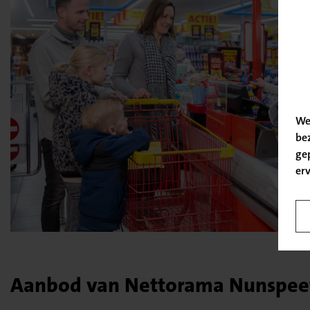
We
be
ge
er
Aanbod van Nettorama Nunspee