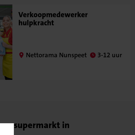
Verkoopmedewerker
hulpkracht
Nettorama Nunspeet
3-12 uur
pe supermarkt in