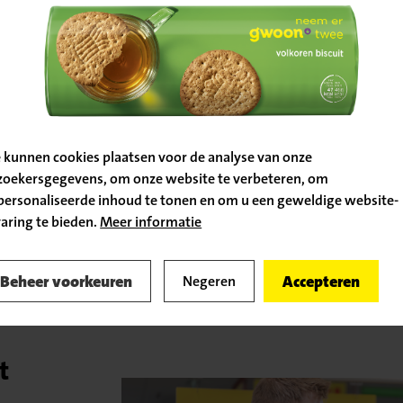
Nunspeet
Bevestig
je locatie
Klanten van Ne
op de hoogste kw
opnieuw. Nettor
nummer 1 in gro
 kunnen cookies plaatsen voor de analyse van onze
Rapport. Daarn
zoekersgegevens, om onze website te verbeteren, om
brood en vlees.
personaliseerde inhoud te tonen en om u een geweldige website-
Ga door naar de vacature
varing te bieden.
Meer informatie
doen wij er alle
naar kwalitatie
Terug naar
vacatureoverzicht
Beheer voorkeuren
Accepteren
Negeren
fruit, brood en v
t