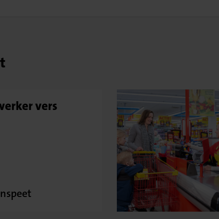
t
erker vers
nspeet