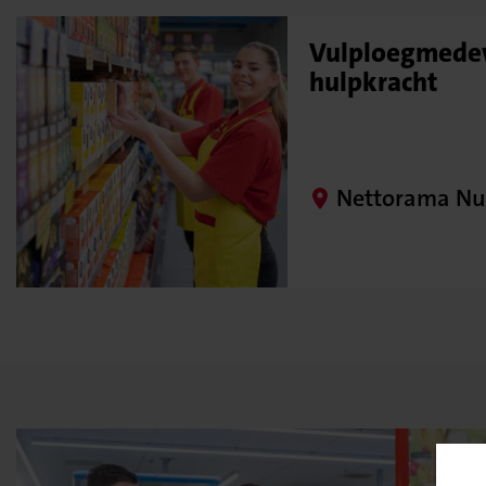
Vulploegmedew
hulpkracht
Nettorama Nu