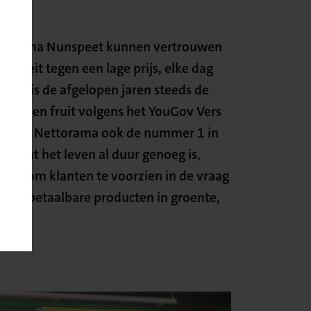
ttorama Nunspeet kunnen vertrouwen
aliteit tegen een lage prijs, elke dag
ama is de afgelopen jaren steeds de
ente en fruit volgens het YouGov Vers
aast is Nettorama ook de nummer 1 in
 Omdat het leven al duur genoeg is,
s aan om klanten te voorzien in de vraag
ve en betaalbare producten in groente,
lees.