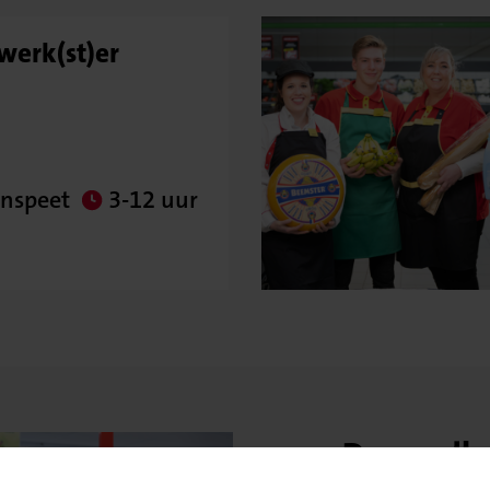
erk(st)er
nspeet
3-12 uur
De goedko