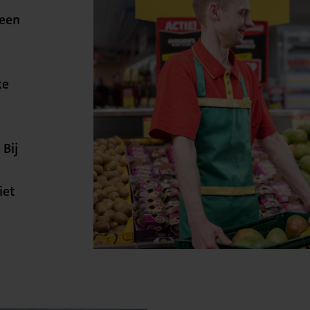
 een
ke
 Bij
iet