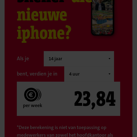
nieuwe
iphone?
Als je
bent, verdien je in
23,84
per week
*Deze berekening is niet van toepassing op
medewerkers van zowel het hoofdkantoor als