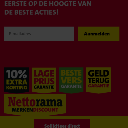
EERSTE OP DE HOOGTE VAN
DE BESTE ACTIES!
Aanmelden
WIJ BLIJVEN
GOEDKOOP!
Naar overzicht
Solliciteer direct
Solliciteer direct