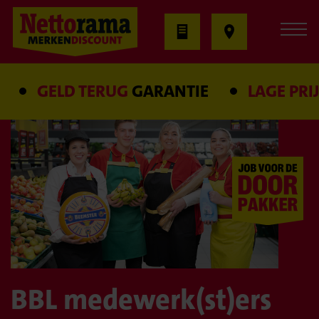
GELD TERUG
GARANTIE
LAGE PRIJS
G
BBL medewerk(st)ers