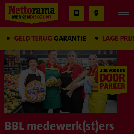
GELD TERUG
GARANTIE
LAGE PRIJS
GA
BBL medewerk(st)ers