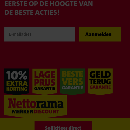
EERSTE OP DE HOOGTE VAN
DE BESTE ACTIES!
Aanmelden
WIJ BLIJVEN
GOEDKOOP!
Naar overzicht
Solliciteer direct
Solliciteer direct