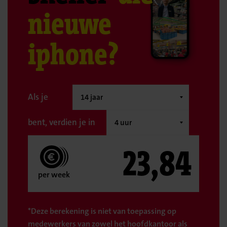
nieuwe
iphone?
Als je
bent, verdien je in
23,84
per week
*Deze berekening is niet van toepassing op
medewerkers van zowel het hoofdkantoor als