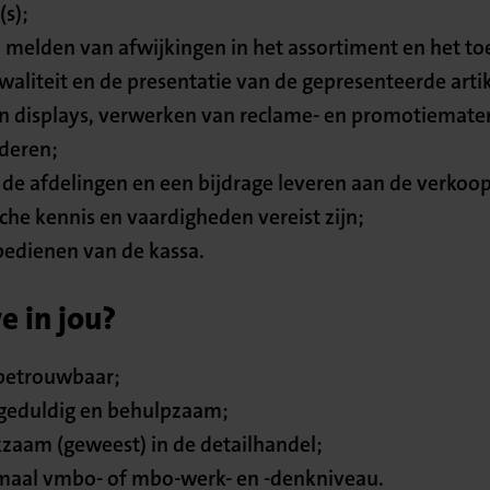
s);
 melden van afwijkingen in het assortiment en het to
aliteit en de presentatie van de gepresenteerde arti
n displays, verwerken van reclame- en promotiemater
ederen;
j de afdelingen en een bijdrage leveren aan de verkoop
che kennis en vaardigheden vereist zijn;
bedienen van de kassa.
 in jou?
betrouwbaar;
, geduldig en behulpzaam;
kzaam (geweest) in de detailhandel;
imaal vmbo- of mbo-werk- en -denkniveau.