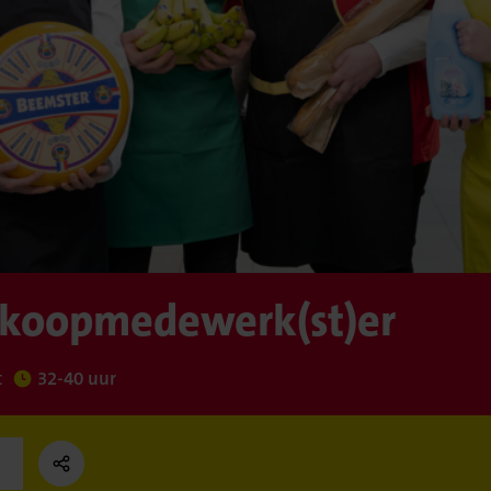
rkoopmedewerk(st)er
t
32-40 uur