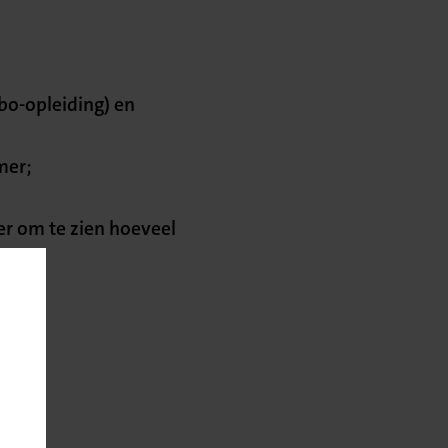
o-opleiding) en
mer;
ier om te zien hoeveel