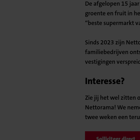
De afgelopen 15 jaa
groente en fruit in h
“beste supermarkt v
Sinds 2023 zijn Net
familiebedrijven on
vestigingen versprei
Interesse?
Zie jij het wel zitten
Nettorama! We nemen 
twee weken een terug
Solliciteer direct