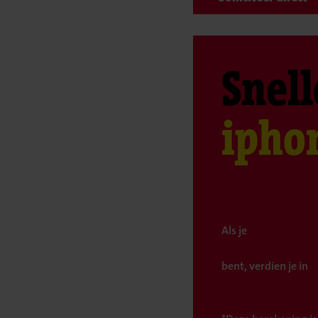
Snell
ipho
Als je
bent, verdien je in