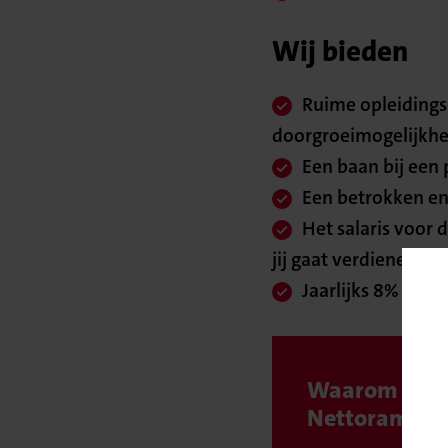
Wij bieden
Ruime opleidings
doorgroeimogelijkh
Een baan bij een 
Een betrokken en 
Het salaris voor d
jij gaat verdienen;
Jaarlijks 8% vaka
Waarom kiez
Nettorama?