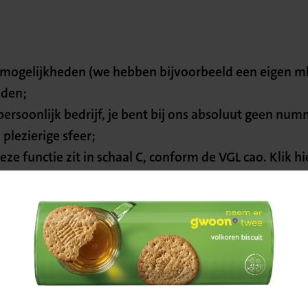
mogelijkheden (we hebben bijvoorbeeld een eigen mb
eden;
persoonlijk bedrijf, je bent bij ons absoluut geen num
plezierige sfeer;
eze functie zit in schaal C, conform de VGL cao. Klik h
Bevestig
ntiegeld.
je locatie
en voor