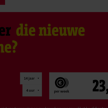
er
die nieuwe
ne?
23
per week