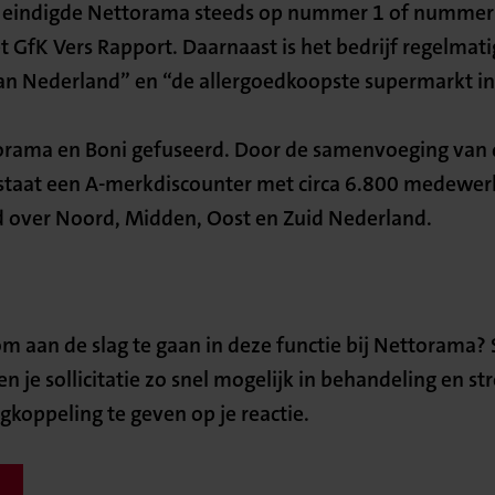
r eindigde Nettorama steeds op nummer 1 of nummer 
et GfK Vers Rapport. Daarnaast is het bedrijf regelmat
an Nederland” en “de allergoedkoopste supermarkt i
torama en Boni gefuseerd. Door de samenvoeging van
tstaat een A-merkdiscounter met circa 6.800 medewer
d over Noord, Midden, Oost en Zuid Nederland.
 om aan de slag te gaan in deze functie bij Nettorama? S
je sollicitatie zo snel mogelijk in behandeling en st
koppeling te geven op je reactie.