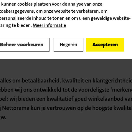
voor de lange
 kunnen cookies plaatsen voor de analyse van onze
zoekersgegevens, om onze website te verbeteren, om
orama geeft om jou!
personaliseerde inhoud te tonen en om u een geweldige website-
 gezellige en
Ga door naar de vacature
varing te bieden.
Meer informatie
ksfeer.
Terug naar
or eigen initiatief.
vacatureoverzicht
Beheer voorkeuren
Accepteren
Negeren
alles om betaalbaarheid, kwaliteit en klantgerichthei
ebben wij ons ontwikkeld tot de voordeligste ‘merken
pel: wij bieden een kwalitatief goed winkelaanbod va
Bij Nettorama kun je vertrouwen op de hoogste kwalite
uw.