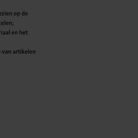
ezien op de
kelen;
iaal en het
 van artikelen