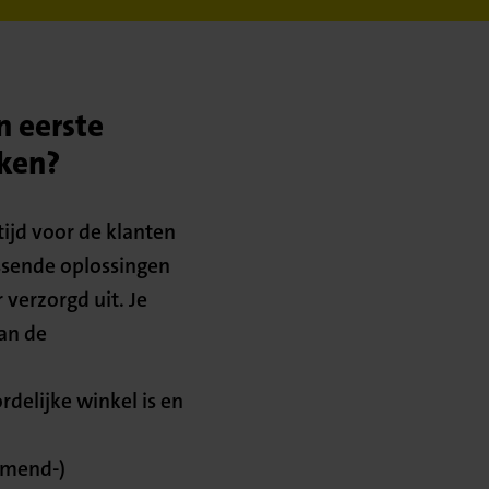
n eerste
rken?
tijd voor de klanten
assende oplossingen
 verzorgd uit. Je
an de
delijke winkel is en
omend-)