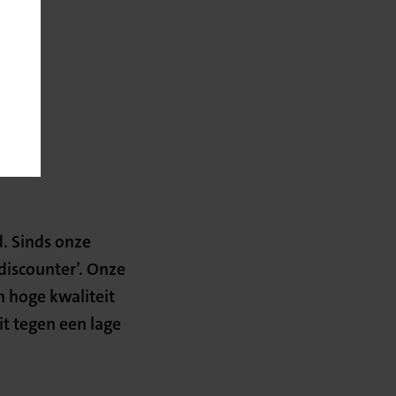
d. Sinds onze
discounter’. Onze
n hoge kwaliteit
it tegen een lage