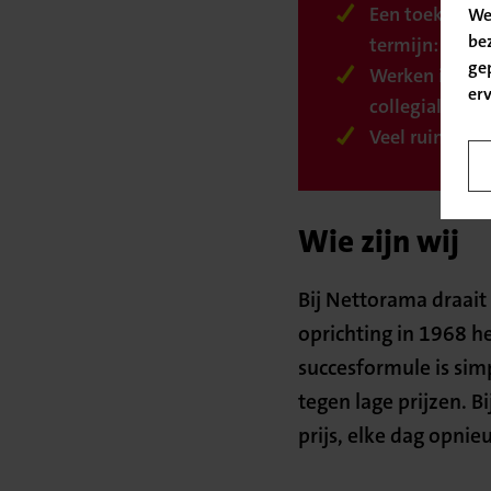
Een toekomst 
We
be
termijn: Nett
ge
Werken in een
er
collegiale wer
Veel ruimte vo
Wie zijn wij
Bij Nettorama draait 
oprichting in 1968 h
succesformule is sim
tegen lage prijzen. 
prijs, elke dag opnie