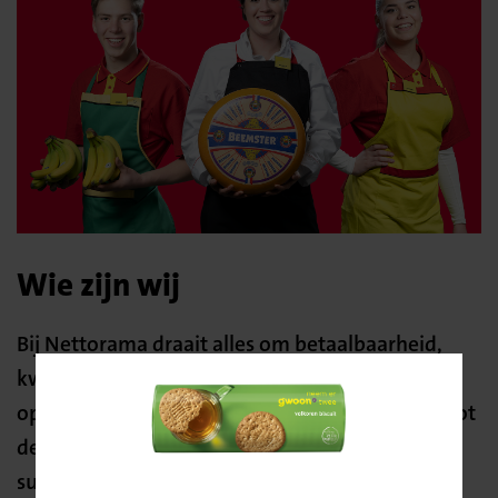
Wie zijn wij
Bij Nettorama draait alles om betaalbaarheid,
kwaliteit en klantgerichtheid. Sinds onze
oprichting in 1968 hebben wij ons ontwikkeld tot
Bevestig
de voordeligste ‘merkendiscounter’. Onze
je locatie
succesformule is simpel: wij bieden een