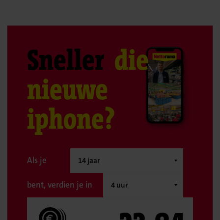
Sneller
die
nieuwe
iphone?
Als je
bent, verdien je in