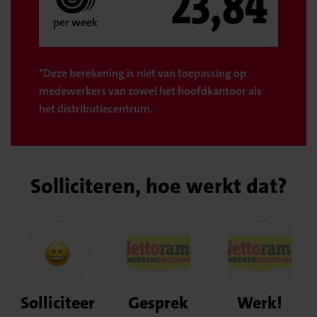
23,84
per week
*Deze berekening is niet van toepassing op
medewerkers van zowel het hoofdkantoor als
het distributiecentrum.
Solliciteren, hoe werkt dat?
Solliciteer
Gesprek
Werk!