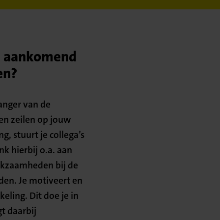
en aankomend
en?
vanger van de
 en zeilen op jouw
, stuurt je collega’s
k hierbij o.a. aan
rkzaamheden bij de
den. Je motiveert en
ling. Dit doe je in
t daarbij