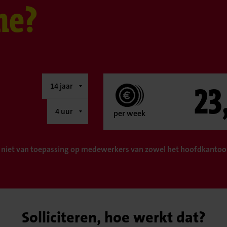
ne?
23
per week
 niet van toepassing op medewerkers van zowel het hoofdkantoor
Solliciteren, hoe werkt dat?