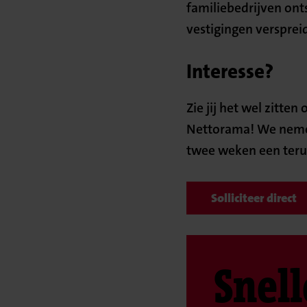
familiebedrijven on
vestigingen versprei
Interesse?
Zie jij het wel zitten
Nettorama! We nemen 
twee weken een terug
Solliciteer direct
Snell