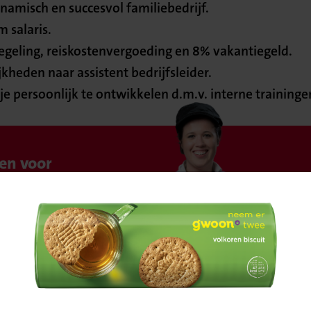
namisch en succesvol familiebedrijf.
 salaris.
geling, reiskostenvergoeding en 8% vakantiegeld.
heden naar assistent bedrijfsleider.
e persoonlijk te ontwikkelen d.m.v. interne traininge
en voor
Bevestig
voor de lange
orama geeft om jou!
je locatie
 gezellige en
ksfeer.
or eigen initiatief.