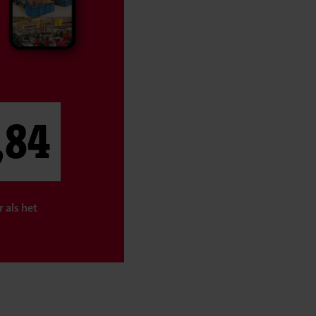
,84
 als het