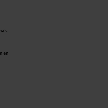
a’s.
en en