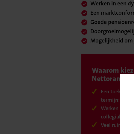
Werken in een dy
Een marktconform
Goede pensioenre
Doorgroeimogelijk
Mogelijkheid om j
Waarom kiez
Nettorama?
Een toekomst 
termijn: Nett
Werken in een
collegiale wer
Veel ruimte vo