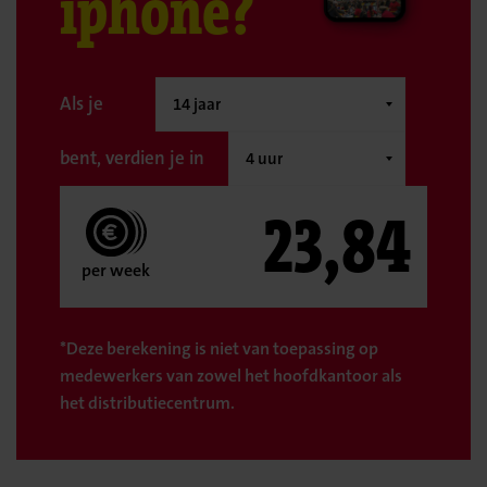
iphone?
Als je
bent, verdien je in
23,84
per week
*Deze berekening is niet van toepassing op
medewerkers van zowel het hoofdkantoor als
het distributiecentrum.