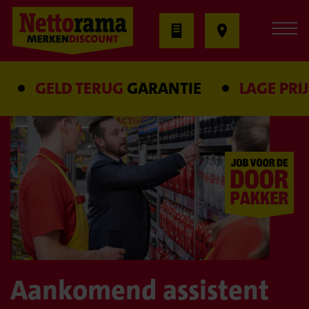
GELD TERUG
GARANTIE
LAGE PRIJS
G
Aankomend assistent