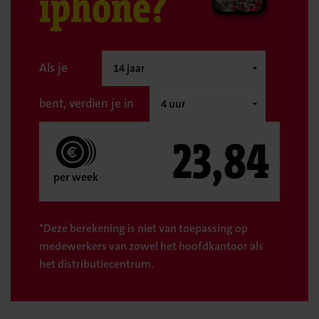
iphone?
Als je
bent, verdien je in
23,84
per week
*Deze berekening is niet van toepassing op
medewerkers van zowel het hoofdkantoor als
het distributiecentrum.