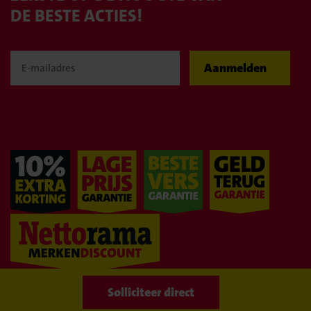
DE BESTE ACTIES!
Aanmelden
WIJ BLIJVEN
GOEDKOOP!
Naar overzicht
Solliciteer direct
Solliciteer direct