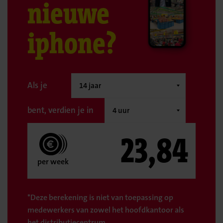
nieuwe
iphone?
Als je
bent, verdien je in
23,84
per week
*Deze berekening is niet van toepassing op
medewerkers van zowel het hoofdkantoor als
het distributiecentrum.