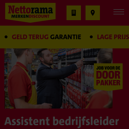
GELD TERUG
GARANTIE
LAGE PRIJS
GA
Assistent bedrijfsleider