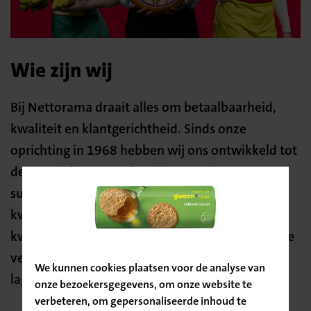
Wie zijn wij
Bij Nettorama draait alles om betaalbaarheid,
kwaliteit en klantgerichtheid. Sinds onze
oprichting in 1968 hebben wij ons ontwikkeld tot
de voordeligste ‘merkendiscounter’. Onze
succesformule is simpel: wij bieden een
Bevestig
kwalitatief goed winkelaanbod van hoge
kwaliteit tegen lage prijzen. Bij Nettorama kun je
je locatie
vertrouwen op de hoogste kwaliteit tegen een
We kunnen cookies plaatsen voor de analyse van
lage prijs, elke dag opnieuw.
onze bezoekersgegevens, om onze website te
verbeteren, om gepersonaliseerde inhoud te