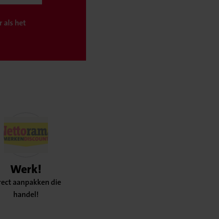
 als het
Werk!
rect aanpakken die
handel!