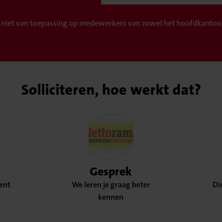
 niet van toepassing op medewerkers van zowel het hoofdkantoor
Solliciteren, hoe werkt dat?
Gesprek
bent
We leren je graag beter
Di
kennen