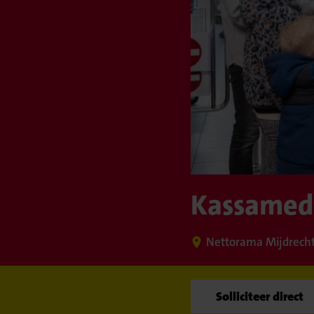
Kassamede
Nettorama Mijdrech
Solliciteer direct