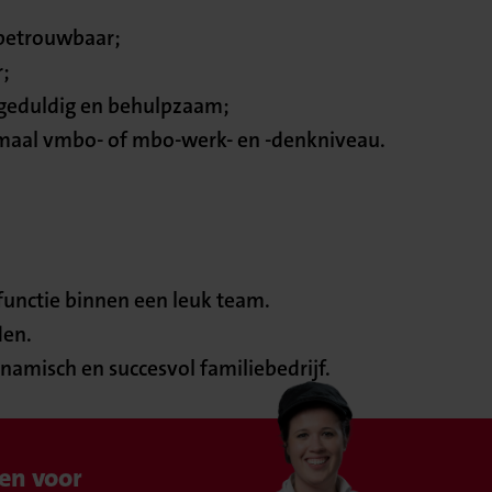
betrouwbaar;
r;
, geduldig en behulpzaam;
imaal vmbo- of mbo-werk- en -denkniveau.
functie binnen een leuk team.
den.
namisch en succesvol familiebedrijf.
en voor