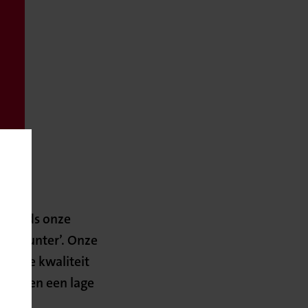
d. Sinds onze
discounter’. Onze
n hoge kwaliteit
it tegen een lage