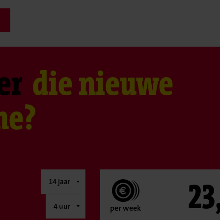
er
die nieuwe
ne?
23
per week