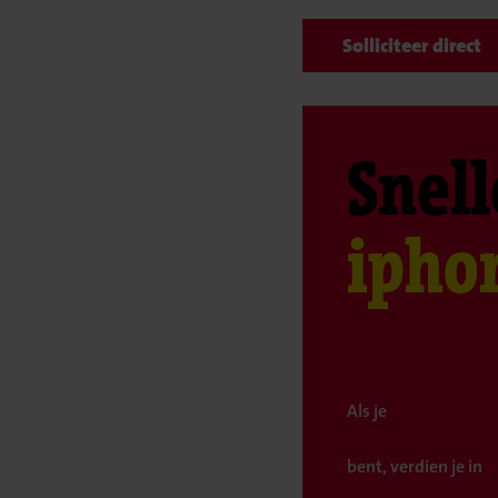
Solliciteer direct
Snell
ipho
Als je
bent, verdien je in