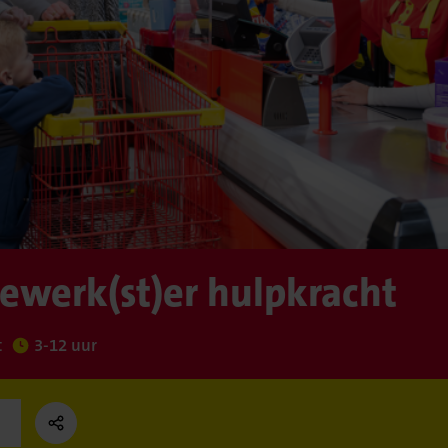
werk(st)er hulpkracht
t
3-12 uur