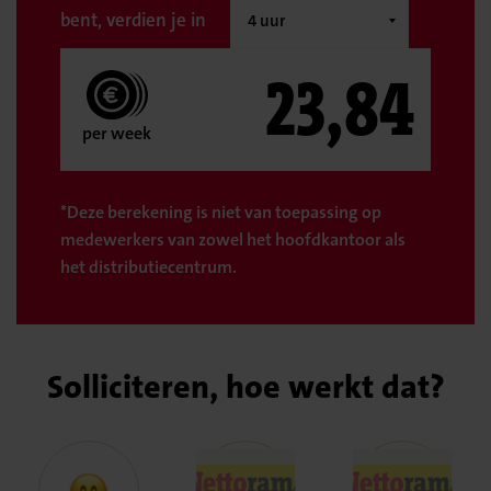
bent, verdien je in
23,84
per week
*Deze berekening is niet van toepassing op
medewerkers van zowel het hoofdkantoor als
het distributiecentrum.
Solliciteren, hoe werkt dat?