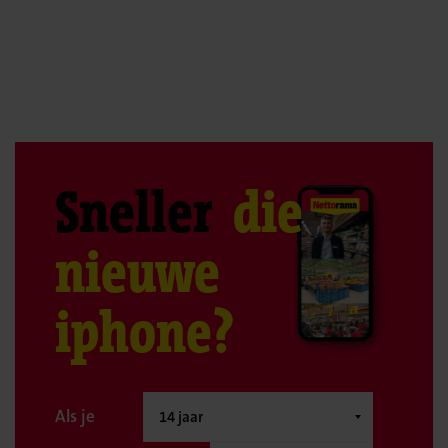
Sneller
die
nieuwe
iphone?
Als je