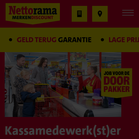
GELD TERUG
GARANTIE
LAGE PRIJS
Kassamedewerk(st)er