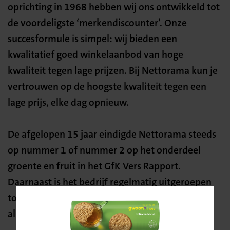
oprichting in 1968 hebben wij ons ontwikkeld tot
de voordeligste ‘merkendiscounter’. Onze
succesformule is simpel: wij bieden een
kwalitatief goed winkelaanbod van hoge
kwaliteit tegen lage prijzen. Bij Nettorama kun je
vertrouwen op de hoogste kwaliteit tegen een
lage prijs, elke dag opnieuw.
De afgelopen 15 jaar eindigde Nettorama steeds
op nummer 1 of nummer 2 op het onderdeel
groente en fruit in het GfK Vers Rapport.
Daarnaast is het bedrijf regelmatig uitgeroepen
tot “beste supermarkt van Nederland” en “de
allergoedkoopste supermarkt in A-merken”.
Bevestig