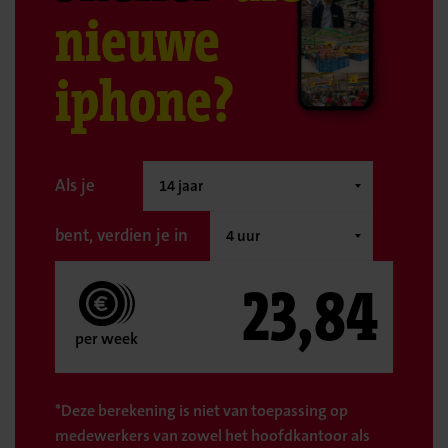
nieuwe
iphone?
Als je
bent, verdien je in
23,84
per week
*Deze berekening is niet van toepassing op
medewerkers van zowel het hoofdkantoor als