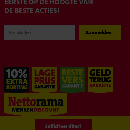
EERSTE OP DE HOOGTE VAN
DE BESTE ACTIES!
Aanmelden
WIJ BLIJVEN
GOEDKOOP!
Naar overzicht
Solliciteer direct
Solliciteer direct