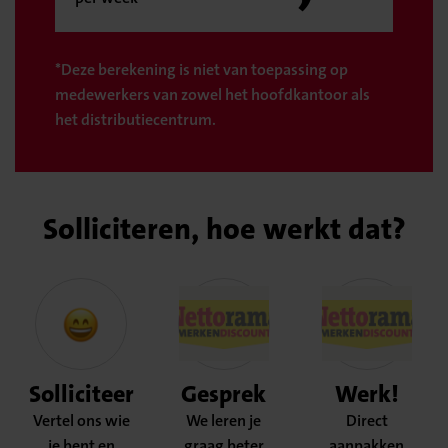
*Deze berekening is niet van toepassing op
medewerkers van zowel het hoofdkantoor als
het distributiecentrum.
Solliciteren, hoe werkt dat?
Solliciteer
Gesprek
Werk!
Vertel ons wie
We leren je
Direct
je bent en
graag beter
aanpakken