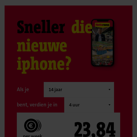
Sneller
die
nieuwe
iphone?
Als je
bent, verdien je in
23,84
per week