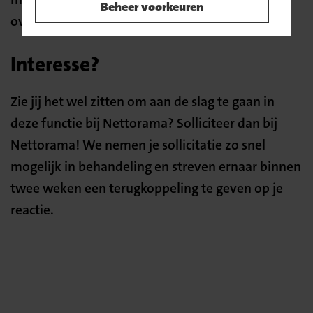
Beheer voorkeuren
over Noord, Midden, Oost en Zuid Nederland.
Interesse?
Zie jij het wel zitten om aan de slag te gaan in
deze functie bij Nettorama? Solliciteer dan bij
Nettorama! We nemen je sollicitatie zo snel
mogelijk in behandeling en streven ernaar binnen
twee weken een terugkoppeling te geven op je
reactie.