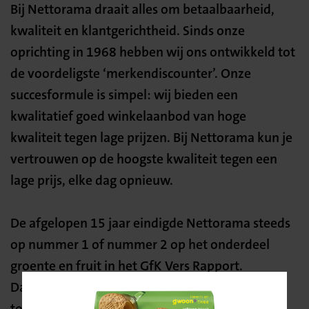
Bij Nettorama draait alles om betaalbaarheid,
kwaliteit en klantgerichtheid. Sinds onze
oprichting in 1968 hebben wij ons ontwikkeld tot
de voordeligste ‘merkendiscounter’. Onze
succesformule is simpel: wij bieden een
kwalitatief goed winkelaanbod van hoge
kwaliteit tegen lage prijzen. Bij Nettorama kun je
vertrouwen op de hoogste kwaliteit tegen een
lage prijs, elke dag opnieuw.
De afgelopen 15 jaar eindigde Nettorama steeds
op nummer 1 of nummer 2 op het onderdeel
groente en fruit in het GfK Vers Rapport.
Daarnaast is het bedrijf regelmatig uitgeroepen
tot “beste supermarkt van Nederland” en “de