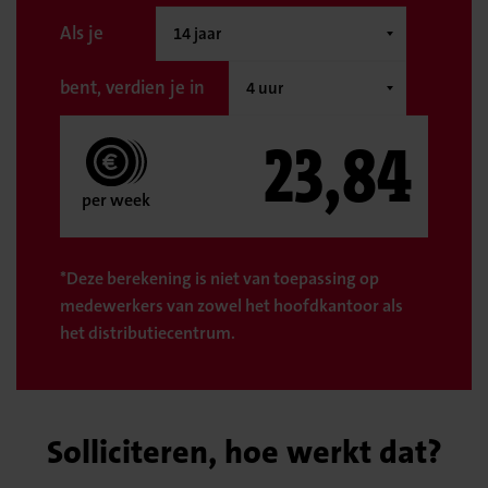
Als je
bent, verdien je in
23,84
per week
*Deze berekening is niet van toepassing op
medewerkers van zowel het hoofdkantoor als
het distributiecentrum.
Solliciteren, hoe werkt dat?