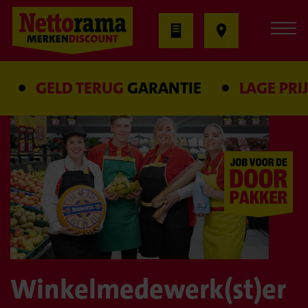
GELD TERUG
GARANTIE
LAGE PRIJS
G
Winkelmedewerk(st)er