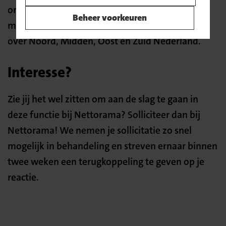
ontstaat een A-merkdiscounter met circa 6.800
Beheer voorkeuren
medewerkers en ruim 80 vestigingen verspreid
over Noord, Midden, Oost en Zuid Nederland.
Interesse?
Zie jij het wel zitten om aan de slag te gaan in
deze functie bij Nettorama? Solliciteer dan bij
Nettorama! We nemen je sollicitatie zo snel
mogelijk in behandeling en streven ernaar binnen
twee weken een terugkoppeling te geven op je
reactie.