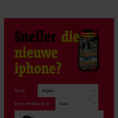
Sneller
die
nieuwe
iphone?
Als je
bent, verdien je in