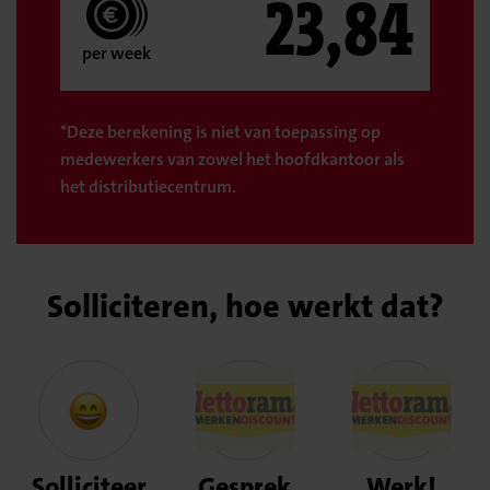
23,84
per week
*Deze berekening is niet van toepassing op
medewerkers van zowel het hoofdkantoor als
het distributiecentrum.
Solliciteren, hoe werkt dat?
Solliciteer
Gesprek
Werk!