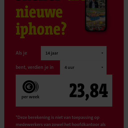
nieuwe
iphone?
Als je
bent, verdien je in
23,84
per week
*Deze berekening is niet van toepassing op
medewerkers van zowel het hoofdkantoor als