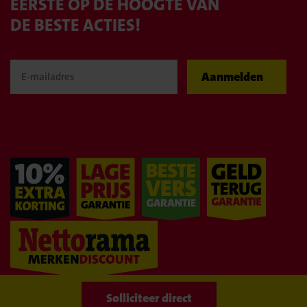
EERSTE OP DE HOOGTE VAN
DE BESTE ACTIES!
Aanmelden
WIJ BLIJVEN
GOEDKOOP!
Naar overzicht
Solliciteer direct
Solliciteer direct