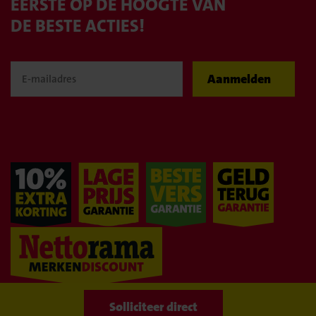
EERSTE OP DE HOOGTE VAN
DE BESTE ACTIES!
Aanmelden
WIJ BLIJVEN
GOEDKOOP!
Naar overzicht
Solliciteer direct
Solliciteer direct