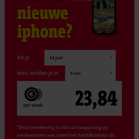
nieuwe
iphone?
Als je
bent, verdien je in
23,84
per week
*Deze berekening is niet van toepassing op
medewerkers van zowel het hoofdkantoor als