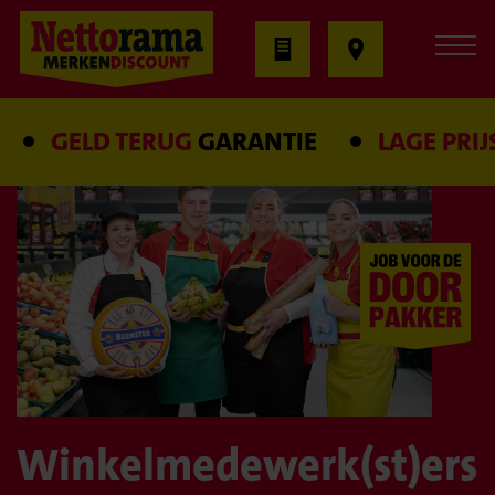
GELD TERUG
GARANTIE
LAGE PRIJS
GA
Winkelmedewerk(st)ers