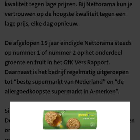
kwaliteit tegen lage prijzen. Bij Nettorama kun je
vertrouwen op de hoogste kwaliteit tegen een
lage prijs, elke dag opnieuw.
De afgelopen 15 jaar eindigde Nettorama steeds
op nummer 1 of nummer 2 op het onderdeel
groente en fruit in het GfK Vers Rapport.
Daarnaast is het bedrijf regelmatig uitgeroepen
tot “beste supermarkt van Nederland” en “de
allergoedkoopste supermarkt in A-merken”.
Sinds 2023 zijn Nettorama en Boni gefuseerd.
Door de samenvoeging van deze familiebedrijven
Bevestig
ontstaat een A-merkdiscounter met circa 6.800
je locatie
medewerkers en ruim 80 vestigingen verspreid