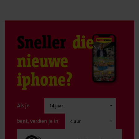
Sneller
die
nieuwe
iphone?
Als je
bent, verdien je in