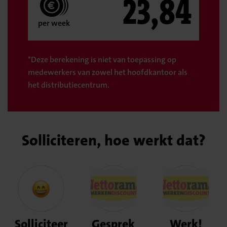
23,84
per week
*Deze berekening is niet van toepassing op
medewerkers van zowel het hoofdkantoor als
het distributiecentrum.
Solliciteren, hoe werkt dat?
Solliciteer
Gesprek
Werk!