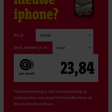
iphone?
Als je
bent, verdien je in
23,84
per week
*Deze berekening is niet van toepassing op
medewerkers van zowel het hoofdkantoor als
het distributiecentrum.