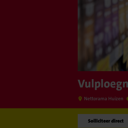
Vulploegm
Nettorama Huizen
Solliciteer direct