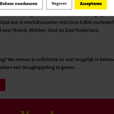
vacatureoverzicht
Beheer voorkeuren
Accepteren
Negeren
torama en Boni gefuseerd. Door de samenvoeging van
tstaat een A-merkdiscounter met circa 6.800 medewer
d over Noord, Midden, Oost en Zuid Nederland.
og! We nemen je sollicitatie zo snel mogelijk in behan
weken een terugkoppeling te geven.