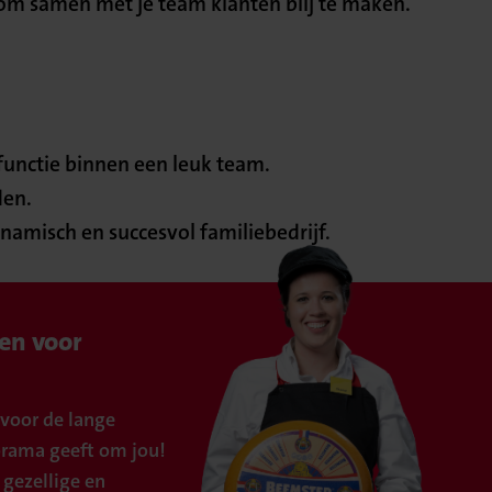
 om samen met je team klanten blij te maken.
functie binnen een leuk team.
den.
namisch en succesvol familiebedrijf.
en voor
voor de lange
orama geeft om jou!
 gezellige en