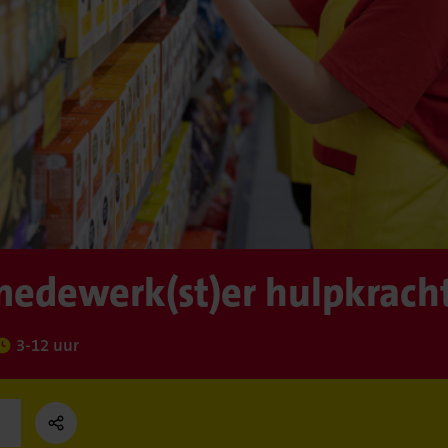
edewerk(st)er hulpkrach
3-12 uur