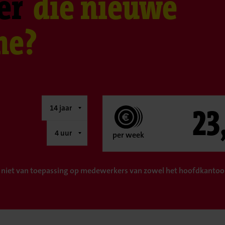
er
die nieuwe
ne?
23
per week
 niet van toepassing op medewerkers van zowel het hoofdkantoor