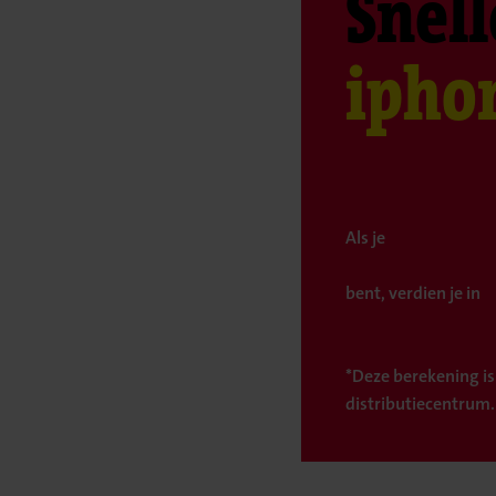
Snell
ipho
Als je
bent, verdien je in
*Deze berekening is
distributiecentrum.