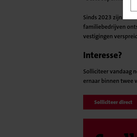
Sinds 2023 zijn Net
familiebedrijven on
vestigingen versprei
Interesse?
Solliciteer vandaag n
ernaar binnen twee 
Solliciteer direct