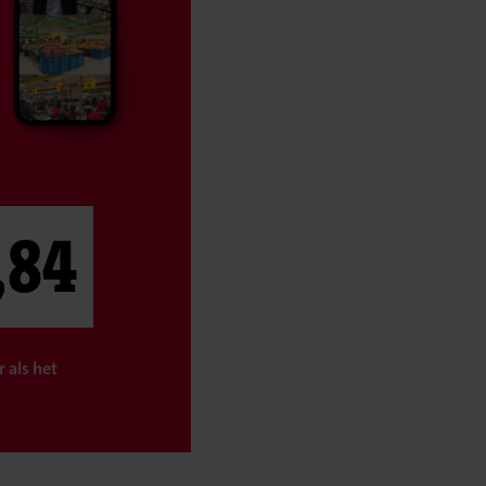
,84
 als het