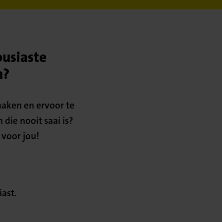
ousiaste
n?
 maken en ervoor te
 die nooit saai is?
 voor jou!
ast.