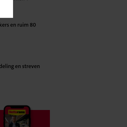
 deze
kers en ruim 80
deling en streven