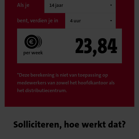
Als je
bent, verdien je in
23,84
per week
*Deze berekening is niet van toepassing op
medewerkers van zowel het hoofdkantoor als
het distributiecentrum.
Solliciteren, hoe werkt dat?