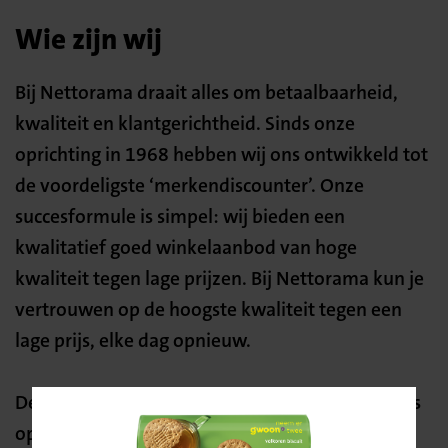
Wie zijn wij
Bij Nettorama draait alles om betaalbaarheid,
kwaliteit en klantgerichtheid. Sinds onze
oprichting in 1968 hebben wij ons ontwikkeld tot
de voordeligste ‘merkendiscounter’. Onze
succesformule is simpel: wij bieden een
kwalitatief goed winkelaanbod van hoge
kwaliteit tegen lage prijzen. Bij Nettorama kun je
vertrouwen op de hoogste kwaliteit tegen een
lage prijs, elke dag opnieuw.
De afgelopen 15 jaar eindigde Nettorama steeds
op nummer 1 of nummer 2 op het onderdeel