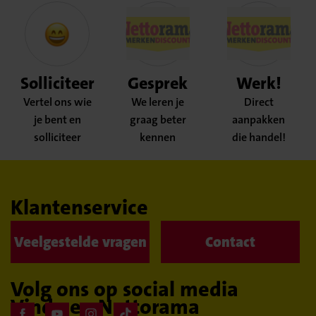
Solliciteer
Gesprek
Werk!
Vertel ons wie
We leren je
Direct
je bent en
graag beter
aanpakken
solliciteer
kennen
die handel!
Klantenservice
Veelgestelde vragen
Contact
Volg ons op social media
Vind een Nettorama