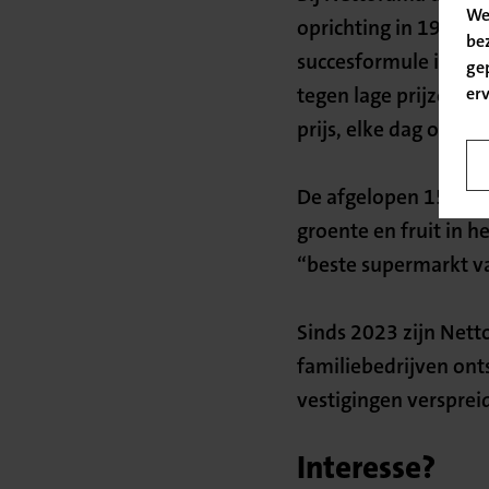
We
oprichting in 1968 h
be
succesformule is sim
ge
tegen lage prijzen. 
er
prijs, elke dag opnie
De afgelopen 15 jaa
groente en fruit in h
“beste supermarkt v
Sinds 2023 zijn Net
familiebedrijven on
vestigingen versprei
Interesse?