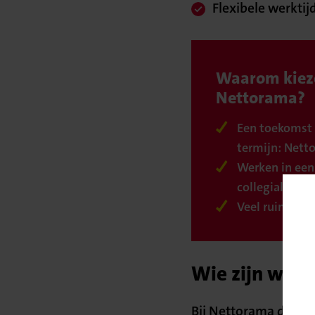
Flexibele werktij
Waarom kiez
Nettorama?
Een toekomst 
termijn: Nett
Werken in een
collegiale wer
Veel ruimte vo
Wie zijn wij
Bij Nettorama draait 