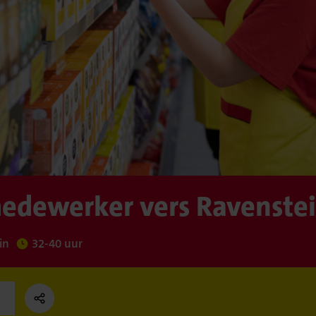
edewerker vers Ravenste
in
32-40 uur