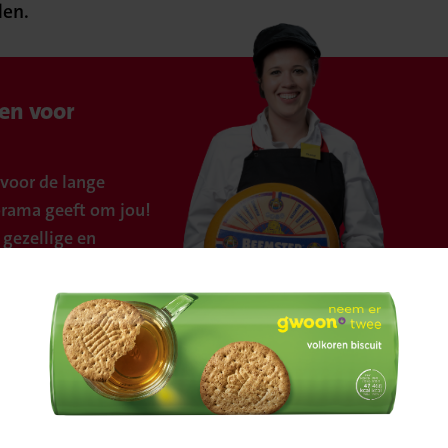
den.
en voor
voor de lange
orama geeft om jou!
 gezellige en
ksfeer.
Bevestig
or eigen initiatief.
je locatie
alles om betaalbaarheid, kwaliteit en klantgerichthei