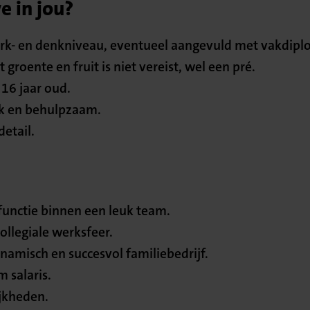
 in jou?
k- en denkniveau, eventueel aangevuld met vakdipl
groente en fruit is niet vereist, wel een pré.
16 jaar oud.
jk en behulpzaam.
detail.
functie binnen een leuk team.
collegiale werksfeer.
namisch en succesvol familiebedrijf.
 salaris.
jkheden.