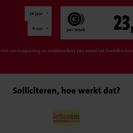
23
per week
 niet van toepassing op medewerkers van zowel het hoofdkantoor
Solliciteren, hoe werkt dat?