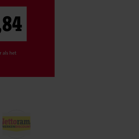
,84
 als het