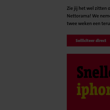
Zie jij het wel zitten
Nettorama! We nemen 
twee weken een terug
Solliciteer direct
Snell
ipho