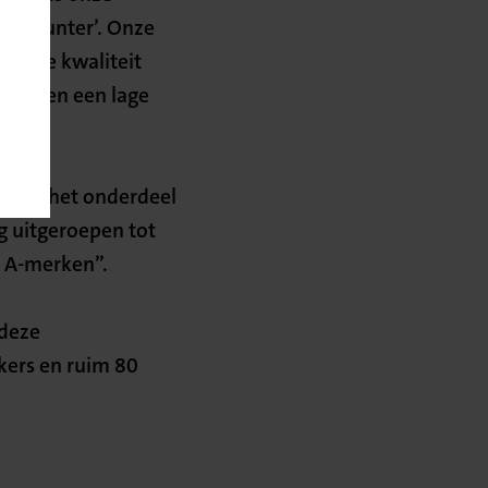
discounter’. Onze
n hoge kwaliteit
it tegen een lage
2 op het onderdeel
ig uitgeroepen tot
n A-merken”.
 deze
kers en ruim 80