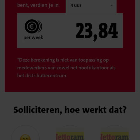
bent, verdien je in
23,84
per week
*Deze berekening is niet van toepassing op
medewerkers van zowel het hoofdkantoor als
het distributiecentrum.
Solliciteren, hoe werkt dat?