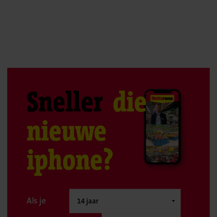
Sneller
die
nieuwe
iphone?
Als je