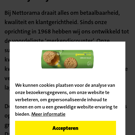
Bij Nettorama draait alles om betaalbaarheid,
kwaliteit en klantgerichtheid. Sinds onze
oprichting in 1968 hebben wij ons ontwikkeld tot
de voordeligste ‘merkendiscounter’. Onze
succesformule is simpel: wij bieden een
kwalitatief goed winkelaanbod van hoge
Bevestig
kwaliteit tegen lage prijzen. Bij Nettorama kun je
je locatie
vertrouwen op de hoogste kwaliteit tegen een
We kunnen cookies plaatsen voor de analyse van
lage prijs, elke dag opnieuw.
onze bezoekersgegevens, om onze website te
verbeteren, om gepersonaliseerde inhoud te
De afgelopen 15 jaar eindigde Nettorama steeds
tonen en om u een geweldige website-ervaring te
bieden.
Meer informatie
op nummer 1 of nummer 2 op het onderdeel
groente en fruit in het GfK Vers Rapport.
Ga door naar de vacature
Accepteren
Daarnaast is het bedrijf regelmatig uitgeroepen