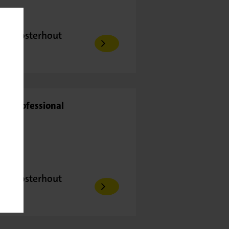
r - Oosterhout
uur
ll Professional
r - Oosterhout