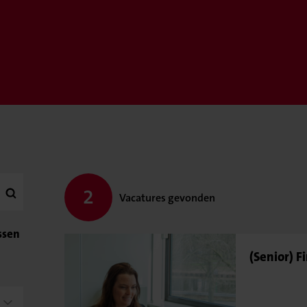
2
Vacatures gevonden
ssen
(Senior) F