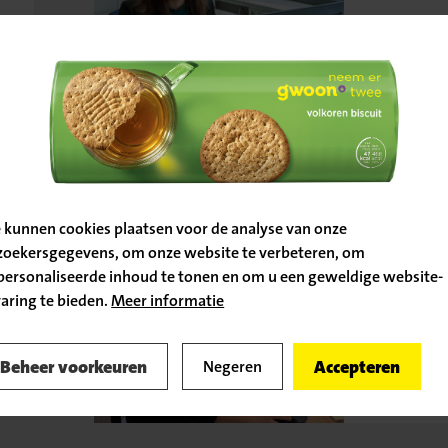
Bevestig
Kantoo
32-40 
je locatie
HR & Payro
 kunnen cookies plaatsen voor de analyse van onze
zoekersgegevens, om onze website te verbeteren, om
personaliseerde inhoud te tonen en om u een geweldige website-
Ga door naar de vacature
varing te bieden.
Meer informatie
Terug naar
Kantoo
vacatureoverzicht
Beheer voorkeuren
Accepteren
Negeren
32-40