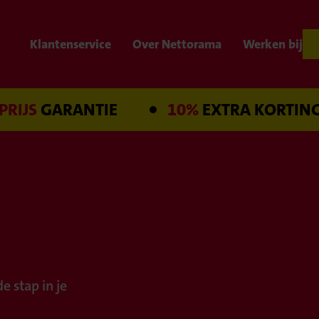
Klantenservice
Over Nettorama
Werken bij
IJS
GARANTIE
10%
EXTRA KORTING
e stap in je