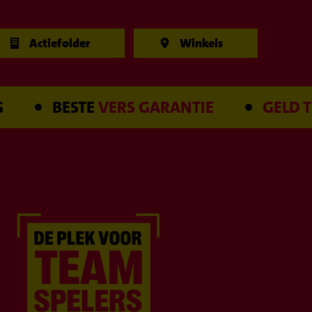
Actiefolder
Winkels
BESTE
VERS GARANTIE
GELD TE