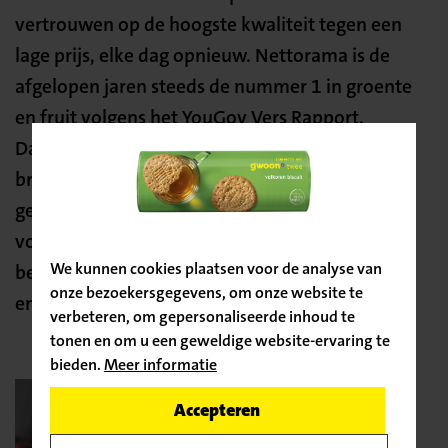
vertrouwen op de hoogste kwaliteit tegen een
lage prijs, elke dag opnieuw. Nettorama is de
afgelopen jaren steeds de nummer 1 in groente
en fruit volgens het YouGov Vers Rapport.
Daarnaast is Nettorama ook de nummer 1 in
brood en vlees. Omdat het leven al duur
Bevestig
genoeg is, doen wij er alles aan om klanten te
je locatie
voorzien in de vraag naar kwalitatieve en
We kunnen cookies plaatsen voor de analyse van
betaalbare producten in groente, fruit, brood
onze bezoekersgegevens, om onze website te
en vlees.
verbeteren, om gepersonaliseerde inhoud te
tonen en om u een geweldige website-ervaring te
bieden.
Meer informatie
Ga door naar de vacature
Accepteren
Terug naar