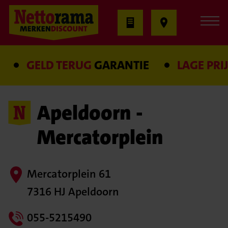
GELD TERUG
GARANTIE
LAGE PRIJS
GA
Apeldoorn -
Mercatorplein
Mercatorplein 61
7316 HJ Apeldoorn
055-5215490